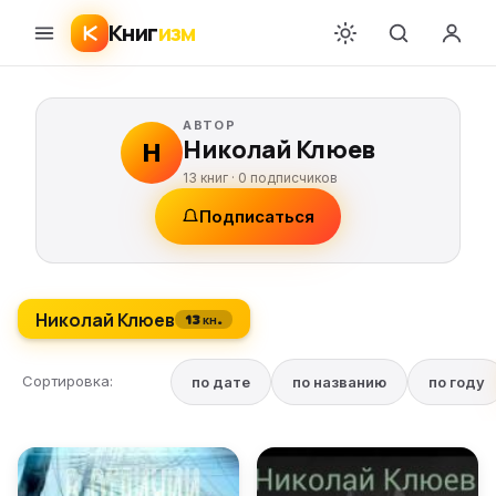
Книг
изм
АВТОР
Николай Клюев
Н
13 книг ·
0
подписчиков
Подписаться
Николай Клюев
13 кн.
Сортировка:
по дате
по названию
по году