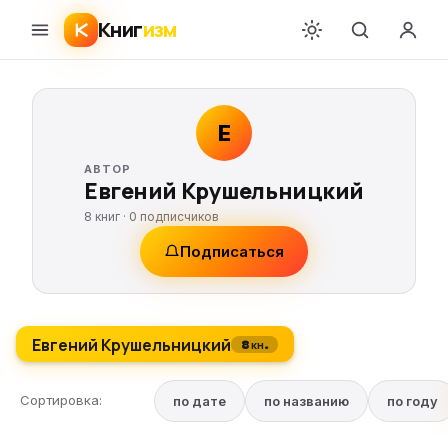
Книг
изм
Е
АВТОР
Евгений Крушельницкий
8 книг ·
0
подписчиков
Подписаться
Евгений Крушельницкий
8 кн.
Сортировка:
по дате
по названию
по году