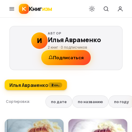
Книг
изм
АВТОР
Илья Авраменко
И
2 книг ·
0
подписчиков
Подписаться
Илья Авраменко
2 кн.
Сортировка:
по дате
по названию
по году