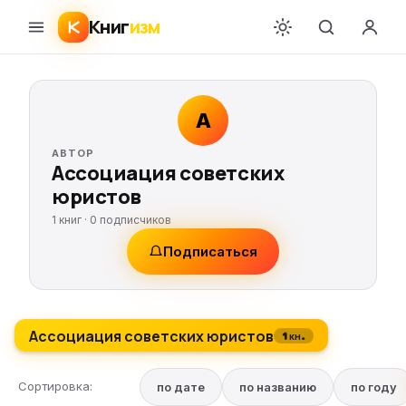
Книг
изм
А
АВТОР
Ассоциация советских
юристов
1 книг ·
0
подписчиков
Подписаться
Ассоциация советских юристов
1 кн.
Сортировка:
по дате
по названию
по году