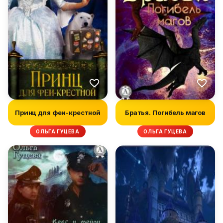
Принц для феи-крестной
Братья. Погибель магов
ОЛЬГА ГУЦЕВА
ОЛЬГА ГУЦЕВА