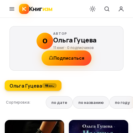
Книг
изм
АВТОР
Ольга Гуцева
О
11 книг ·
0
подписчиков
Подписаться
Ольга Гуцева
11 кн.
Сортировка:
по дате
по названию
по году