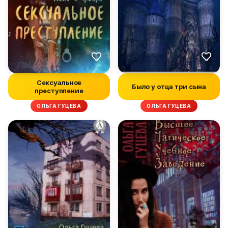
Сексуальное
Было у отца три сына
преступление
ОЛЬГА ГУЦЕВА
ОЛЬГА ГУЦЕВА