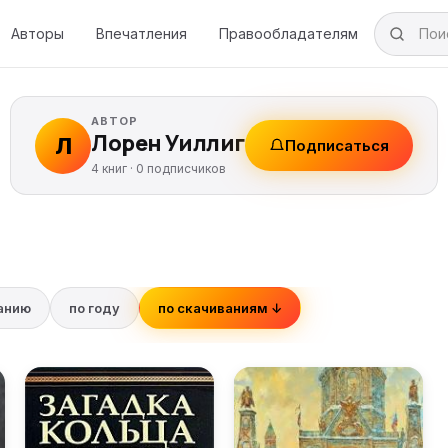
Авторы
Впечатления
Правообладателям
АВТОР
Лорен Уиллиг
Л
Подписаться
4 книг ·
0
подписчиков
ванию
по году
по скачиваниям ↓