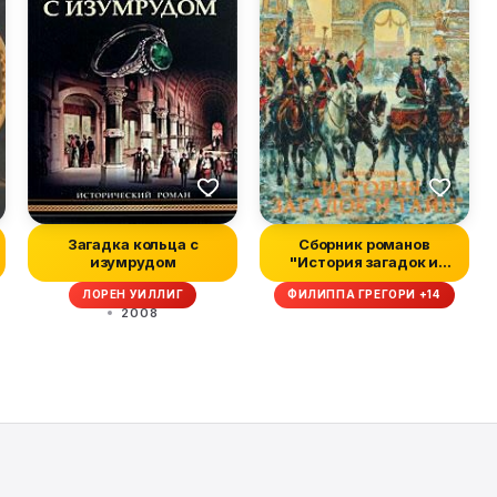
Загадка кольца с
Сборник романов
изумрудом
"История загадок и
тайн2.Компиляци...
ЛОРЕН УИЛЛИГ
ФИЛИППА ГРЕГОРИ +14
2008