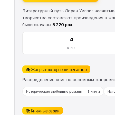
Литературный путь Лорен Уиллиг насчиты
творчества составляют произведения в жа
были скачаны
5 220 раз
.
4
книги
🎭 Жанры в которых пишет автор
Распределение книг по основным жанровы
Исторические любовные романы — 3 книги
Исто
📚 Книжные серии