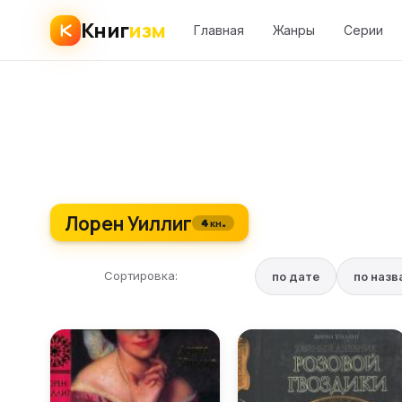
Книг
изм
Главная
Жанры
Серии
Лорен Уиллиг
4 кн.
Сортировка:
по дате
по наз