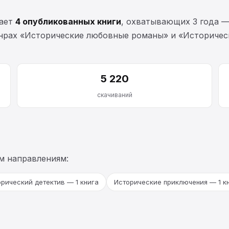
вает
4 опубликованных книги
, охватывающих 3 года 
нрах «Исторические любовные романы» и «Историческ
5 220
скачиваний
м направлениям:
рический детектив — 1 книга
Исторические приключения — 1 к