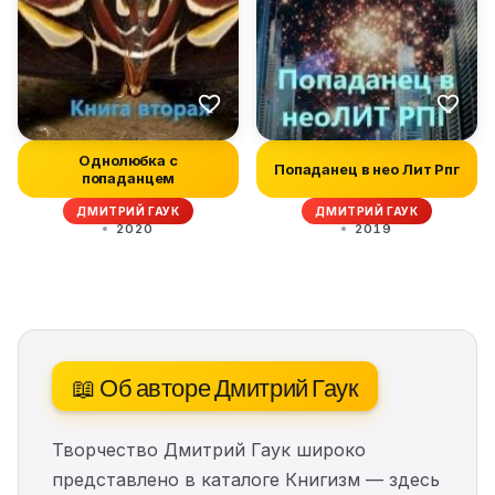
Однолюбка с
Попаданец в нео Лит Рпг
попаданцем
ДМИТРИЙ ГАУК
ДМИТРИЙ ГАУК
2020
2019
📖 Об авторе Дмитрий Гаук
Творчество Дмитрий Гаук широко
представлено в каталоге Книгизм — здесь