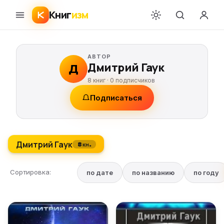
Книг
изм
АВТОР
Дмитрий Гаук
Д
8 книг ·
0
подписчиков
Подписаться
Дмитрий Гаук
8 кн.
Сортировка:
по дате
по названию
по году