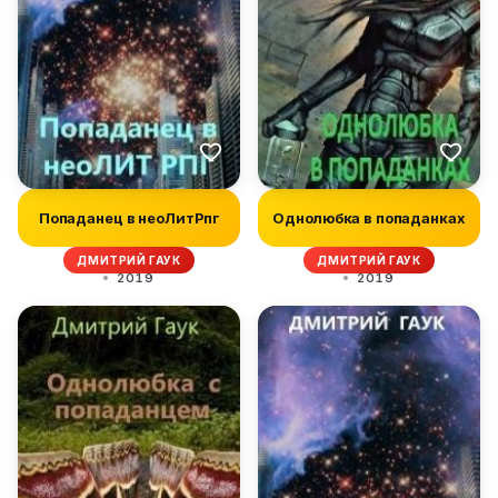
Попаданец в неоЛитРпг
Однолюбка в попаданках
ДМИТРИЙ ГАУК
ДМИТРИЙ ГАУК
2019
2019