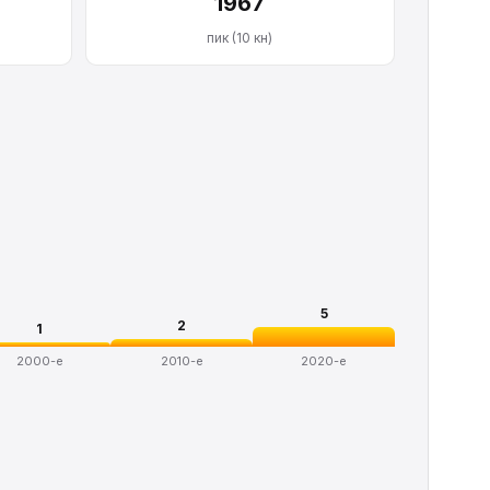
1967
пик (10 кн)
5
2
1
2000-е
2010-е
2020-е