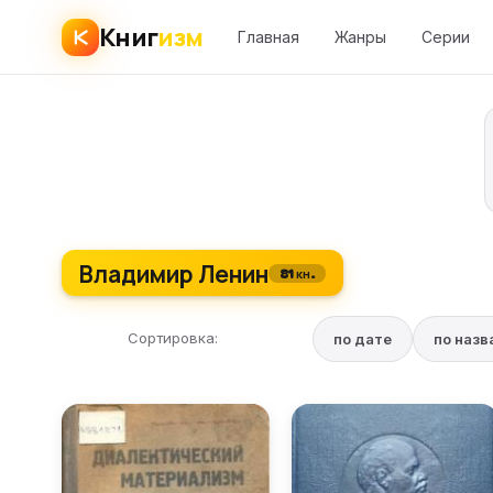
Книг
изм
Главная
Жанры
Серии
Владимир Ленин
81 кн.
Сортировка:
по дате
по наз