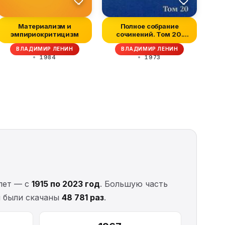
Материализм и
Полное собрание
эмпириокритицизм
сочинений. Том 20.
Ноябрь 1910 — н...
ВЛАДИМИР ЛЕНИН
ВЛАДИМИР ЛЕНИН
1984
1973
лет — с
1915 по 2023 год
. Большую часть
и были скачаны
48 781 раз
.