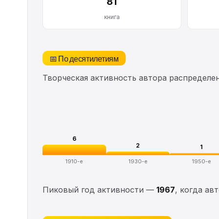
81
книга
📅 По десятилетиям
Творческая активность автора распределе
6
2
1
1910-е
1930-е
1950-е
Пиковый год активности —
1967
, когда ав