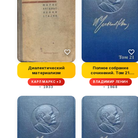
Диалектический
Полное собрание
материализм
сочинений. Том 21.
Декабрь 1911 —...
КАРЛ МАРКС +3
ВЛАДИМИР ЛЕНИН
1933
1968