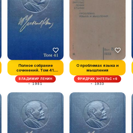
Полное собрание
О проблемах языка и
сочинений. Том 41.
мышления
Май-ноябрь 1920
ВЛАДИМИР ЛЕНИН
ФРИДРИХ ЭНГЕЛЬС +6
1981
1933