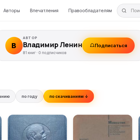
Авторы
Впечатления
Правообладателям
АВТОР
Владимир Ленин
В
Подписаться
81 книг ·
0
подписчиков
ванию
по году
по скачиваниям ↓