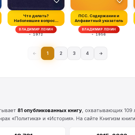
Что делать?
ПСС. Содержание и
Наболевшие вопросы
Алфавитный указатель
нашего движения
ВЛАДИМИР ЛЕНИН
ВЛАДИМИР ЛЕНИН
1972
1956
←
1
2
3
4
→
итывает
81 опубликованных книгу
, охватывающих 109 
нрах «Политика» и «История». На сайте Книгизм книг