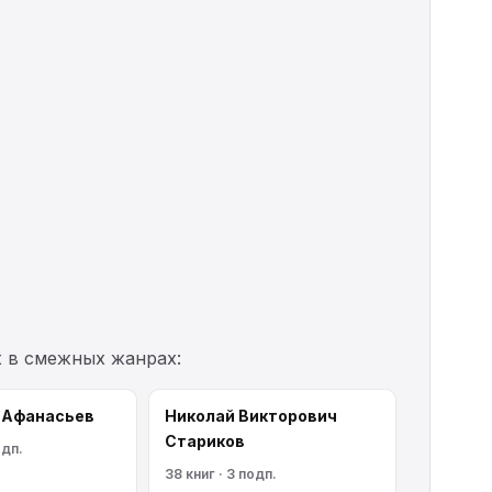
х в смежных жанрах:
 Афанасьев
Николай Викторович
Стариков
одп.
38 книг · 3 подп.