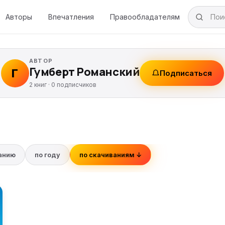
Авторы
Впечатления
Правообладателям
АВТОР
Гумберт Романский
Г
Подписаться
2 книг ·
0
подписчиков
ванию
по году
по скачиваниям ↓