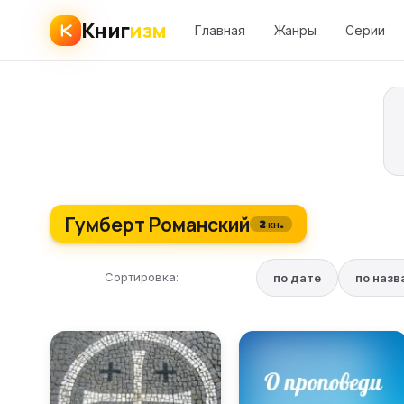
Книг
изм
Главная
Жанры
Серии
Гумберт Романский
2 кн.
Сортировка:
по дате
по наз