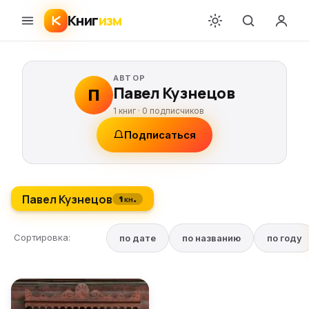
Книг
изм
АВТОР
Павел Кузнецов
П
1 книг ·
0
подписчиков
Подписаться
Павел Кузнецов
1 кн.
Сортировка:
по дате
по названию
по году