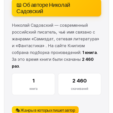
📖 Об авторе Николай
Садовский
Николай Садовский — современный
российский писатель, чьё имя связано с
жанрами «Самиздат, сетевая литература»
и «Фантастика» . На сайте Книгизм
собрана подборка произведений:
1 книга
.
За это время книги были скачаны
2 460
раз
.
1
2 460
книга
скачиваний
🎭 Жанры в которых пишет автор