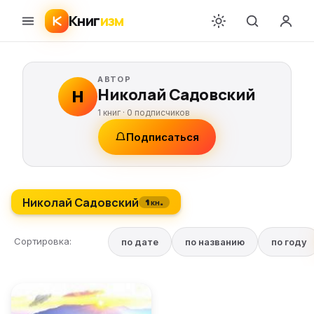
Книг
изм
АВТОР
Николай Садовский
Н
1 книг ·
0
подписчиков
Подписаться
Николай Садовский
1 кн.
Сортировка:
по дате
по названию
по году