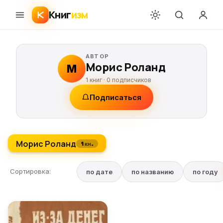
Книг
изм
АВТОР
Морис Роланд
М
1 книг ·
0
подписчиков
Подписаться
Морис Роланд
1 кн.
Сортировка:
по дате
по названию
по году