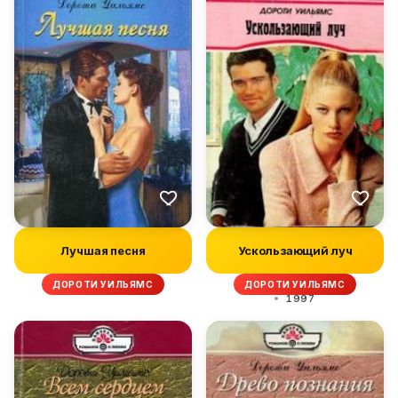
Лучшая песня
Ускользающий луч
ДОРОТИ УИЛЬЯМС
ДОРОТИ УИЛЬЯМС
1997