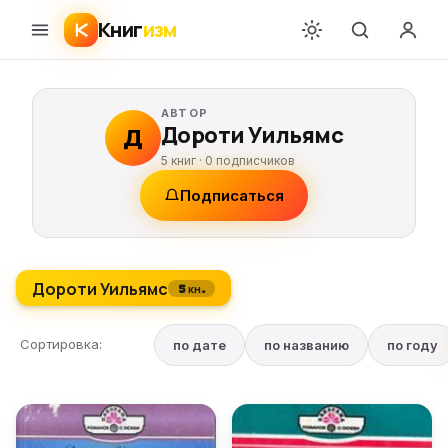
Книг
изм
АВТОР
Дороти Уильямс
Д
5 книг ·
0
подписчиков
Подписаться
Дороти Уильямс
5 кн.
Сортировка:
по дате
по названию
по году