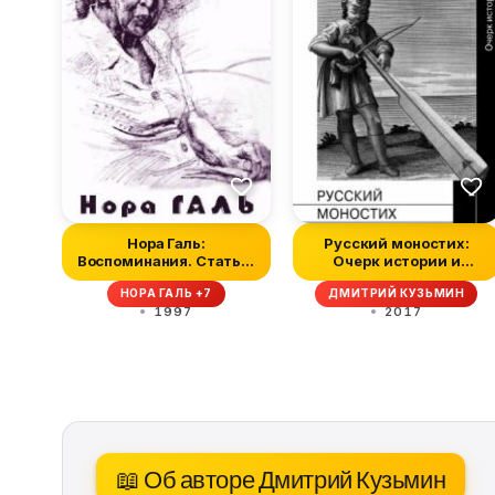
Нора Галь:
Русский моностих:
Воспоминания. Статьи.
Очерк истории и
Стихи. Письма. Би...
теории
НОРА ГАЛЬ +7
ДМИТРИЙ КУЗЬМИН
1997
2017
📖 Об авторе Дмитрий Кузьмин