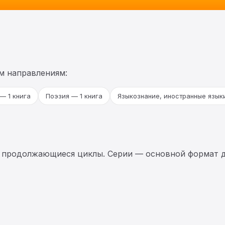
м направлениям:
— 1 книга
Поэзия — 1 книга
Языкознание, иностранные языки
 продолжающиеся циклы. Серии — основной формат д