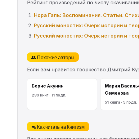
Рейтинг произведений по числу скачиваний
Нора Галь: Воспоминания. Статьи. Стих
Русский моностих: Очерк истории и тео
Русский моностих: Очерк истории и тео
👥 Похожие авторы
Если вам нравится творчество Дмитрий Ку
Борис Акунин
Мария Василь
Семенова
239 книг · 11 подп.
51 книга · 5 подп.
📲 Как читать на Книгизм
Все книги автора доступны для бесплатного