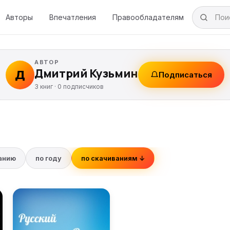
Авторы
Впечатления
Правообладателям
АВТОР
Дмитрий Кузьмин
Д
Подписаться
3 книг ·
0
подписчиков
ванию
по году
по скачиваниям ↓