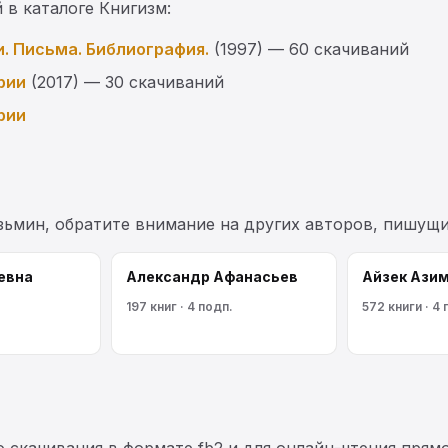
 в каталоге Книгизм:
и. Письма. Библиография.
(1997) — 60 скачиваний
рии
(2017) — 30 скачиваний
рии
зьмин, обратите внимание на других авторов, пишущ
евна
Александр Афанасьев
Айзек Ази
197 книг · 4 подп.
572 книги · 4 
 скачивания в формате fb2 и для онлайн-чтения прямо