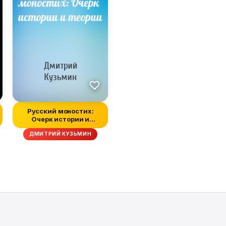
Русский моностих:
Очерк истории и
теории
ДМИТРИЙ КУЗЬМИН