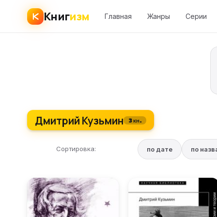
Книг
изм
Главная
Жанры
Серии
Дмитрий Кузьмин
3 кн.
Сортировка:
по дате
по наз