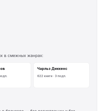
их в смежных жанрах:
мов
Чарльз Диккенс
подп.
622 книги · 3 подп.
 в браузере — без регистрации и без