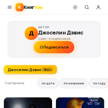
Книг
изм
АВТОР
Джоселин Дэвис
Д
2 книг ·
0
подписчиков
Подписаться
Джоселин Дэвис
2 кн.
Сортировка:
по дате
по названию
по году