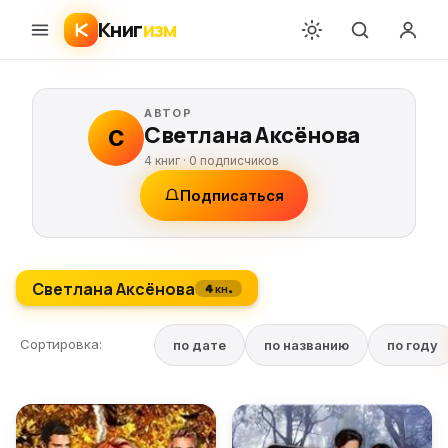
Книг
изм
АВТОР
Светлана Аксёнова
С
4 книг ·
0
подписчиков
Подписаться
Светлана Аксёнова
4 кн.
Сортировка:
по дате
по названию
по году