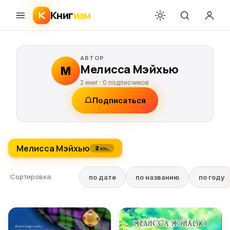
Книг
изм
АВТОР
Мелисса Мэйхью
М
2 книг ·
0
подписчиков
Подписаться
Мелисса Мэйхью
2 кн.
Сортировка:
по дате
по названию
по году