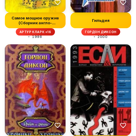
Самое мощное оружие
Гильдия
(Сборник англо-
американской фа...
АРТУР КЛАРК +16
ГОРДОН ДИКСОН
1998
2000