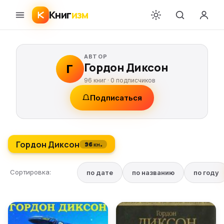
Книг
изм
АВТОР
Гордон Диксон
Г
96 книг ·
0
подписчиков
Подписаться
Гордон Диксон
96 кн.
Сортировка:
по дате
по названию
по году