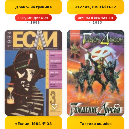
Дракон на границе
«Если», 1993 № 11-12
ГОРДОН ДИКСОН
ЖУРНАЛ «ЕСЛИ» +11
1998
1993
«Если», 1994 № 03
Тактика ошибок