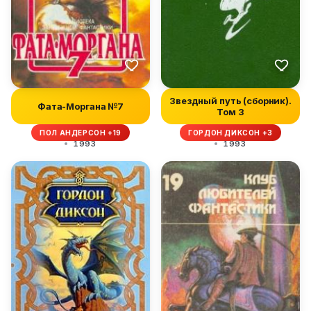
Звездный путь (сборник).
Фата-Моргана №7
Том 3
ПОЛ АНДЕРСОН +19
ГОРДОН ДИКСОН +3
1993
1993