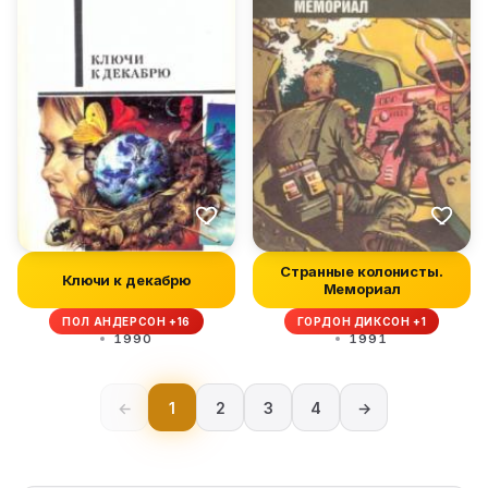
Странные колонисты.
Ключи к декабрю
Мемориал
ПОЛ АНДЕРСОН +16
ГОРДОН ДИКСОН +1
1990
1991
←
1
2
3
4
→