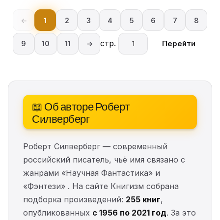
←
1
2
3
4
5
6
7
8
стр.
Перейти
9
10
11
→
📖 Об авторе Роберт
Силверберг
Роберт Силверберг — современный
российский писатель, чьё имя связано с
жанрами «Научная Фантастика» и
«Фэнтези» . На сайте Книгизм собрана
подборка произведений:
255 книг
,
опубликованных
с 1956 по 2021 год
. За это