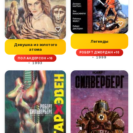
Легенды
Девушка из золотого
атома
РОБЕРТ ДЖОРДАН +10
1999
ПОЛ АНДЕРСОН +16
1993