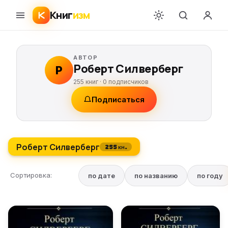
Книг
изм
АВТОР
Роберт Силверберг
Р
255 книг ·
0
подписчиков
Подписаться
Роберт Силверберг
255 кн.
Сортировка:
по дате
по названию
по году