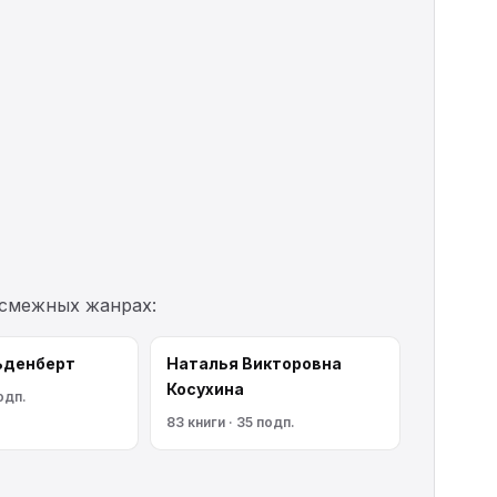
 смежных жанрах:
ьденберт
Наталья Викторовна
Косухина
одп.
83 книги · 35 подп.