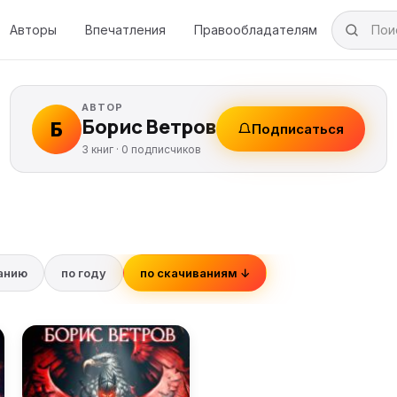
Авторы
Впечатления
Правообладателям
АВТОР
Борис Ветров
Б
Подписаться
3 книг ·
0
подписчиков
ванию
по году
по скачиваниям ↓