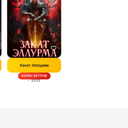
Закат Эллурма
БОРИС ВЕТРОВ
2023