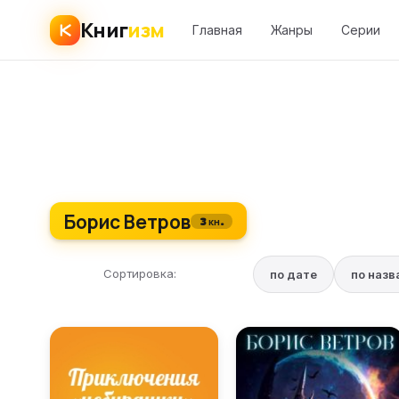
Книг
изм
Главная
Жанры
Серии
Борис Ветров
3 кн.
Сортировка:
по дате
по наз