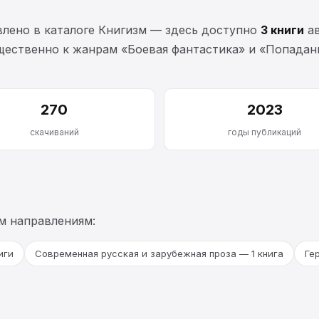
лено в каталоге Книгизм — здесь доступно
3 книги
ав
щественно к жанрам «Боевая фантастика» и «Попадан
270
2023
скачиваний
годы публикаций
м направлениям:
иги
Современная русская и зарубежная проза — 1 книга
Ге