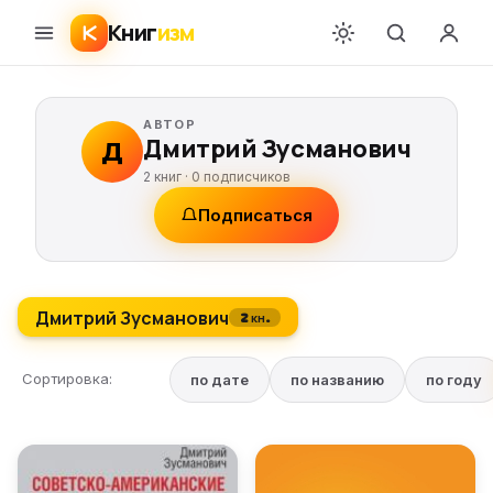
Книг
изм
АВТОР
Дмитрий Зусманович
Д
2 книг ·
0
подписчиков
Подписаться
Дмитрий Зусманович
2 кн.
Сортировка:
по дате
по названию
по году