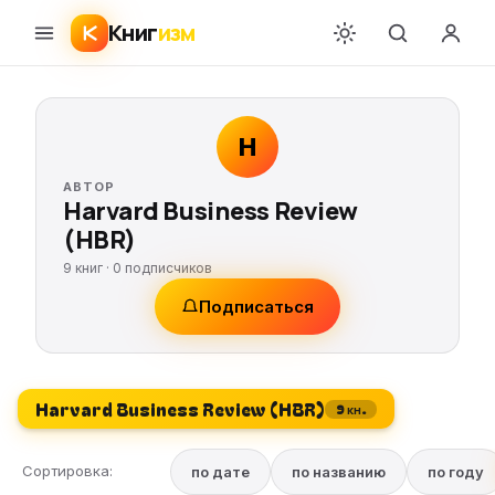
Книг
изм
H
АВТОР
Harvard Business Review
(HBR)
9 книг ·
0
подписчиков
Подписаться
Harvard Business Review (HBR)
9 кн.
Сортировка:
по дате
по названию
по году