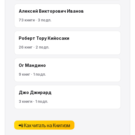
Алексей Викторович Иванов
73 книги · 3 подп.
Роберт Тору Кийосаки
26 книг · 2 подп.
Ог Мандино
9 книг · 1 подп.
Джо Джирард
3 книги · 1 подп.
📲 Как читать на Книгизм