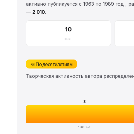
активно публикуется с 1963 по 1989 год , 
—
2 010
.
10
книг
📅 По десятилетиям
Творческая активность автора распределе
3
1960-е