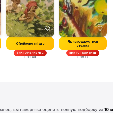
Як народжується
Ойойкове гніздо
стежка
ВИКТОР БЛИЗНЕЦ
ВИКТОР БЛИЗНЕЦ
1963
1977
изнец, вы наверняка оцените полную подборку из
10 к