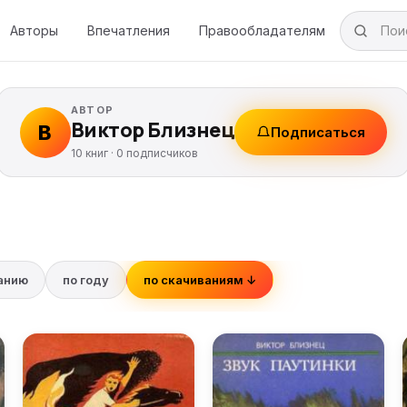
Авторы
Впечатления
Правообладателям
АВТОР
Виктор Близнец
В
Подписаться
10 книг ·
0
подписчиков
ванию
по году
по скачиваниям ↓