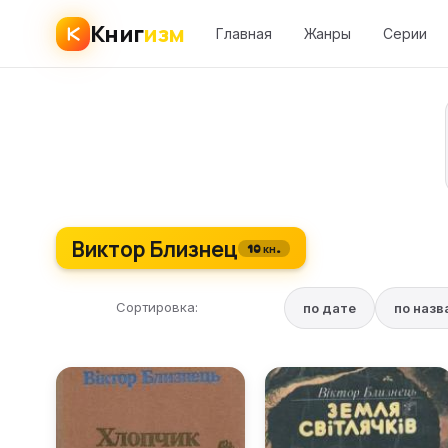
Книг
изм
Главная
Жанры
Серии
Виктор Близнец
10 кн.
Сортировка:
по дате
по наз