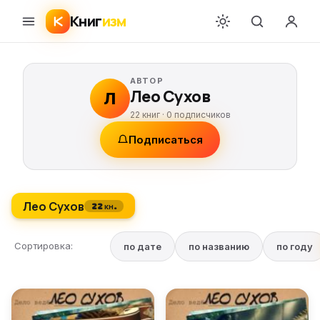
Книг
изм
АВТОР
Лео Сухов
Л
22 книг ·
0
подписчиков
Подписаться
Лео Сухов
22 кн.
Сортировка:
по дате
по названию
по году