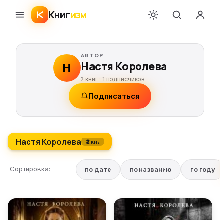
Книг
изм
АВТОР
Настя Королева
Н
2 книг ·
1
подписчиков
Подписаться
Настя Королева
2 кн.
Сортировка:
по дате
по названию
по году