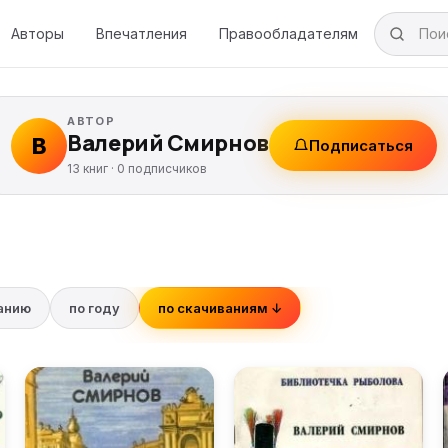
Авторы
Впечатления
Правообладателям
АВТОР
Валерий Смирнов
В
Подписаться
13 книг ·
0
подписчиков
ванию
по году
по скачиваниям ↓