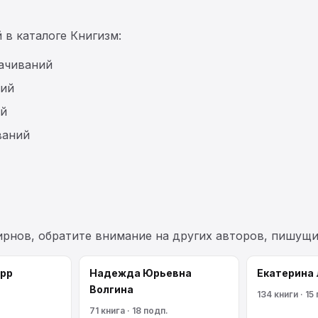
 в каталоге Книгизм:
качиваний
ний
ий
ваний
ирнов, обратите внимание на других авторов, пишущ
рр
Надежда Юрьевна
Екатерина
Волгина
.
134 книги · 15
71 книга · 18 подп.