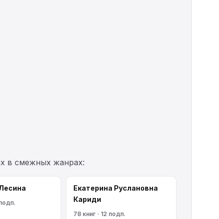
их в смежных жанрах:
 Лесина
Екатерина Руслановна
Кариди
 подп.
78 книг · 12 подп.