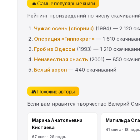
🔥 Самые популярные книги
Рейтинг произведений по числу скачиваний
Чужая осень (сборник)
(1994) — 2 120 с
Операция «Гиппократ»
— 1 610 скачива
Гроб из Одессы
(1993) — 1 210 скачиван
Неизвестная снасть
(2001) — 850 скачи
Белый ворон
— 440 скачиваний
👥 Похожие авторы
Если вам нравится творчество Валерий См
Марина Анатольевна
Матильда Ста
Кистяева
41 книга · 18 подп
67 книг · 28 подп.