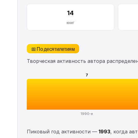
14
книг
📅 По десятилетиям
Творческая активность автора распределе
7
1990-е
Пиковый год активности —
1993
, когда ав