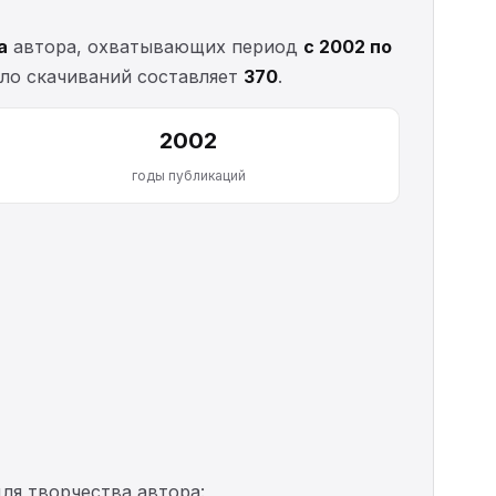
а
автора, охватывающих период
с 2002 по
сло скачиваний составляет
370
.
2002
годы публикаций
ля творчества автора: