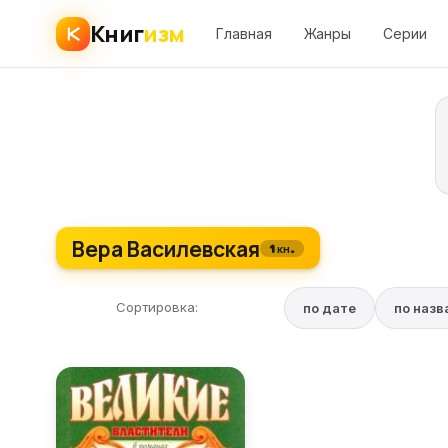
Книг
изм
Главная
Жанры
Серии
Вера Василевская
1 кн.
Сортировка:
по дате
по наз