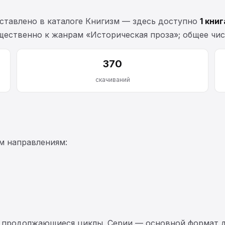
ставлено в каталоге Книгизм — здесь доступно
1 книг
щественно к жанрам «Историческая проза»; общее чи
370
скачиваний
м направлениям:
 продолжающиеся циклы. Серии — основной формат д