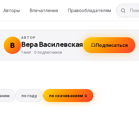
Авторы
Впечатления
Правообладателям
АВТОР
Вера Василевская
В
Подписаться
1 книг ·
0
подписчиков
ванию
по году
по скачиваниям ↓