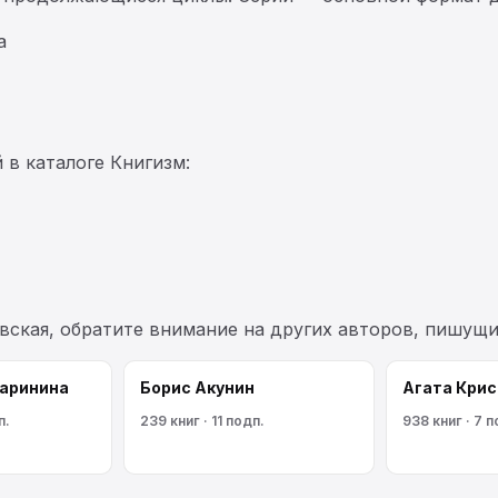
а
 в каталоге Книгизм:
вская, обратите внимание на других авторов, пишущ
аринина
Борис Акунин
Агата Крис
п.
239 книг · 11 подп.
938 книг · 7 п