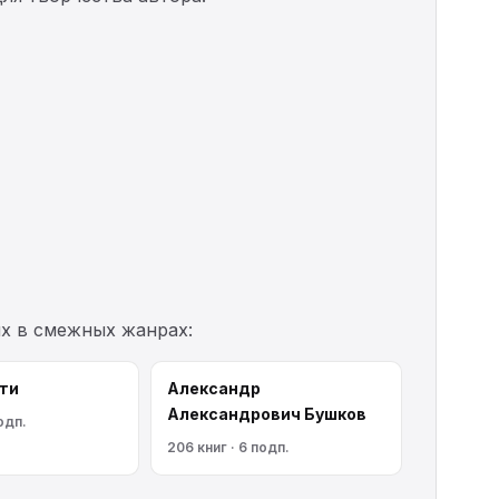
их в смежных жанрах:
ти
Александр
Александрович Бушков
одп.
206 книг · 6 подп.