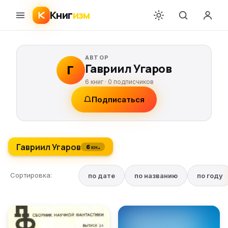
Книг
изм
АВТОР
Гавриил Угаров
Г
6 книг ·
0
подписчиков
Подписаться
Гавриил Угаров
6 кн.
Сортировка:
по дате
по названию
по году