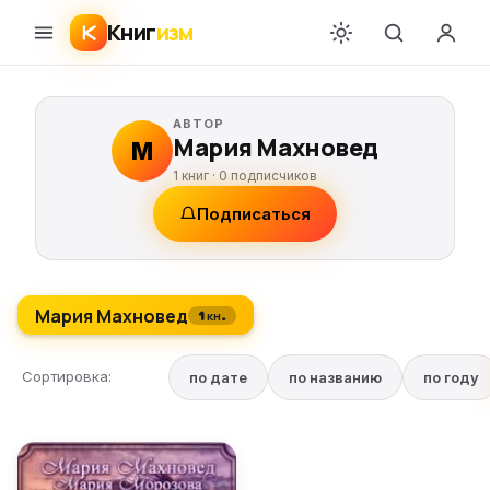
Книг
изм
АВТОР
Мария Махновед
М
1 книг ·
0
подписчиков
Подписаться
Мария Махновед
1 кн.
Сортировка:
по дате
по названию
по году