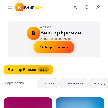
Книг
изм
АВТОР
Виктор Еремин
В
2 книг ·
0
подписчиков
Подписаться
Виктор Еремин
2 кн.
Сортировка:
по дате
по названию
по году