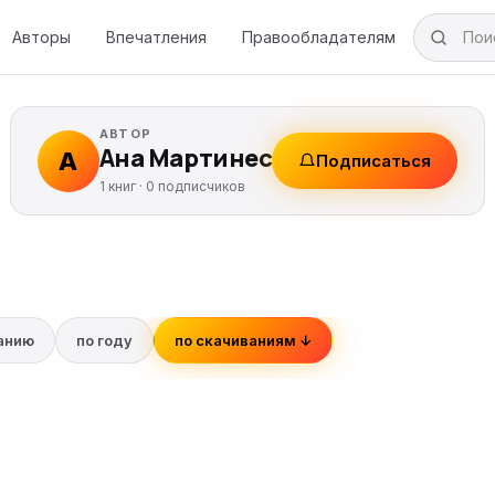
Авторы
Впечатления
Правообладателям
АВТОР
Ана Мартинес
А
Подписаться
1 книг ·
0
подписчиков
ванию
по году
по скачиваниям ↓