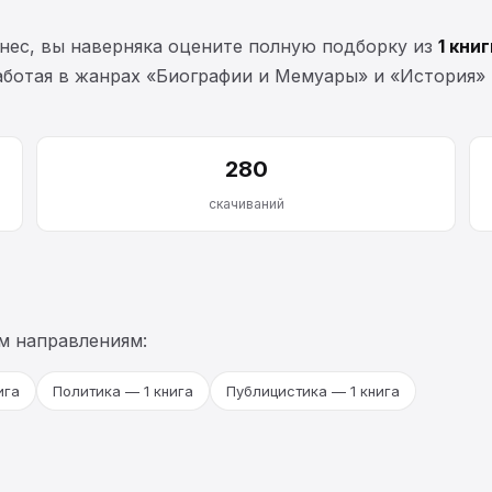
нес, вы наверняка оцените полную подборку из
1 книг
 работая в жанрах «Биографии и Мемуары» и «История»
280
скачиваний
м направлениям:
ига
Политика — 1 книга
Публицистика — 1 книга