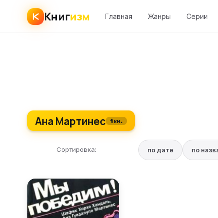
Книг
изм
Главная
Жанры
Серии
Ана Мартинес
1 кн.
Сортировка:
по дате
по наз