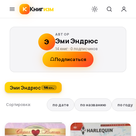
Книг
изм
АВТОР
Эми Эндрюс
Э
14 книг ·
0
подписчиков
Подписаться
Эми Эндрюс
14 кн.
Сортировка:
по дате
по названию
по году