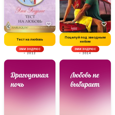
Поцелуй под звездным
Тест на любовь
небом
ЭМИ ЭНДРЮС
ЭМИ ЭНДРЮС
2012
2014