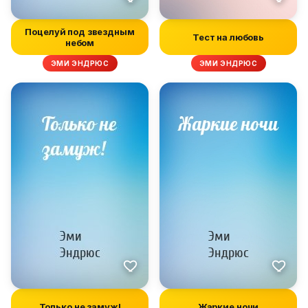
Поцелуй под звездным
Тест на любовь
небом
ЭМИ ЭНДРЮС
ЭМИ ЭНДРЮС
Только не замуж!
Жаркие ночи