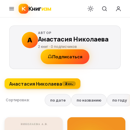
Книг
изм
АВТОР
Анастасия Николаева
А
2 книг ·
0
подписчиков
Подписаться
Анастасия Николаева
2 кн.
Сортировка:
по дате
по названию
по году