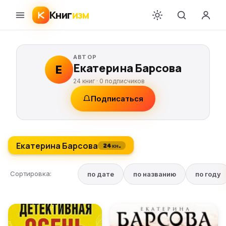
Книг
изм
АВТОР
Екатерина Барсова
Е
24 книг ·
0
подписчиков
Подписаться
Екатерина Барсова
24 кн.
Сортировка:
по дате
по названию
по году