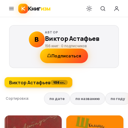
Книг
изм
АВТОР
Виктор Астафьев
В
156 книг ·
0
подписчиков
Подписаться
Виктор Астафьев
156 кн.
Сортировка:
по дате
по названию
по году