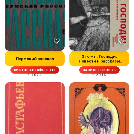
Это мы, Господи.
Пермский рассказ
Повести и рассказы
писателей-фрон...
ВИКТОР АСТАФЬЕВ +12
ВАСИЛЬ БЫКОВ +5
1971
2015