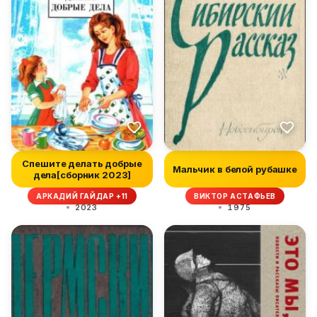
Спешите делать добрые
Мальчик в белой рубашке
дела[сборник 2023]
АРКАДИЙ ГАЙДАР +11
ВИКТОР АСТАФЬЕВ
2023
1975