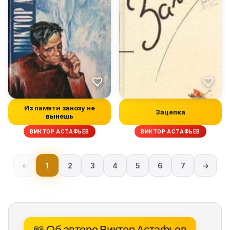
Из памяти занозу не
Зацепка
вынешь
ВИКТОР АСТАФЬЕВ
ВИКТОР АСТАФЬЕВ
←
1
2
3
4
5
6
7
→
📖 Об авторе Виктор Астафьев