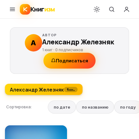
Книг
изм
АВТОР
Александр Железняк
А
1 книг ·
0
подписчиков
Подписаться
Александр Железняк
1 кн.
Сортировка:
по дате
по названию
по году