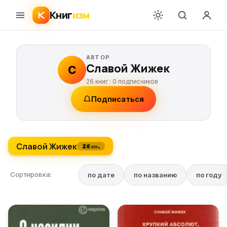
Книг
изм
АВТОР
Славой Жижек
С
26 книг ·
0
подписчиков
Подписаться
Славой Жижек
26 кн.
Сортировка:
по дате
по названию
по году