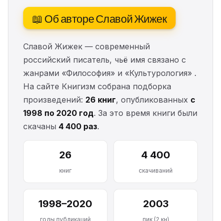
📖 Об авторе Славой Жижек
Славой Жижек — современный
российский писатель, чьё имя связано с
жанрами «Философия» и «Культурология» .
На сайте Книгизм собрана подборка
произведений:
26 книг
, опубликованных
с
1998 по 2020 год
. За это время книги были
скачаны
4 400 раз
.
26
4 400
книг
скачиваний
1998–2020
2003
годы публикаций
пик (2 кн)