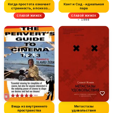
Когда простота означает
Кант и Сад - идеальная
странность, а психоз
пара
стано...
СЛАВОЙ ЖИЖЕК
СЛАВОЙ ЖИЖЕК
1998
Вещь из внутреннего
Метастазы
пространства
удовольствия