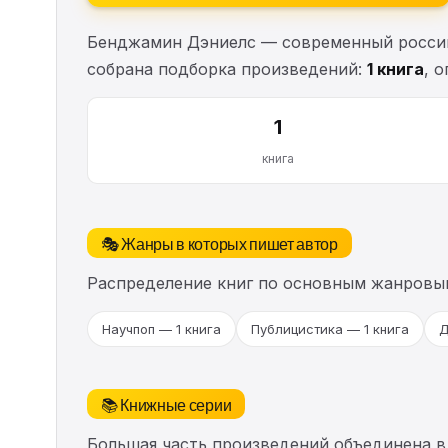
Бенджамин Дэниелс — современный российс
собрана подборка произведений:
1 книга
, 
1
книга
🎭 Жанры в которых пишет автор
Распределение книг по основным жанровы
Научпоп — 1 книга
Публицистика — 1 книга
Д
📚 Книжные серии
Большая часть произведений объединена в