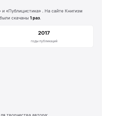
и «Публицистика» . На сайте Книгизм
и были скачаны
1 раз
.
2017
годы публикаций
ля творчества автора: