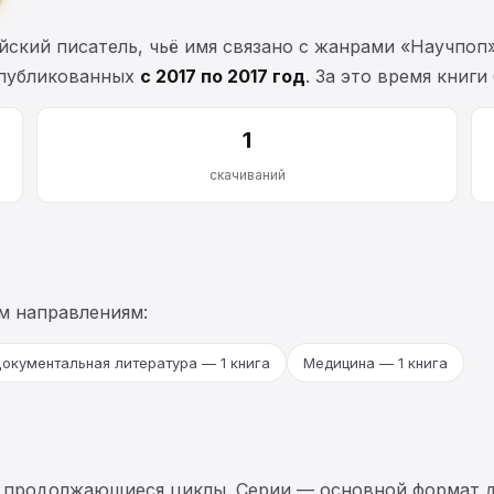
кий писатель, чьё имя связано с жанрами «Научпоп» 
опубликованных
с 2017 по 2017 год
. За это время книг
1
скачиваний
м направлениям:
окументальная литература — 1 книга
Медицина — 1 книга
 продолжающиеся циклы. Серии — основной формат д