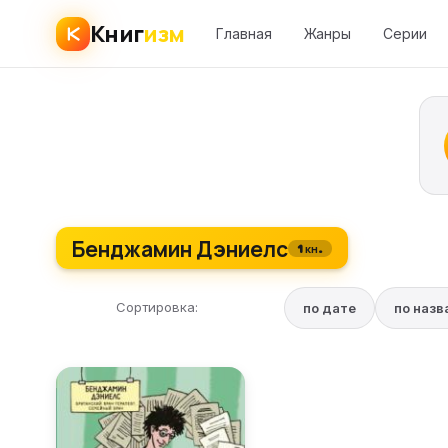
Книг
изм
Главная
Жанры
Серии
Бенджамин Дэниелс
1 кн.
Сортировка:
по дате
по наз