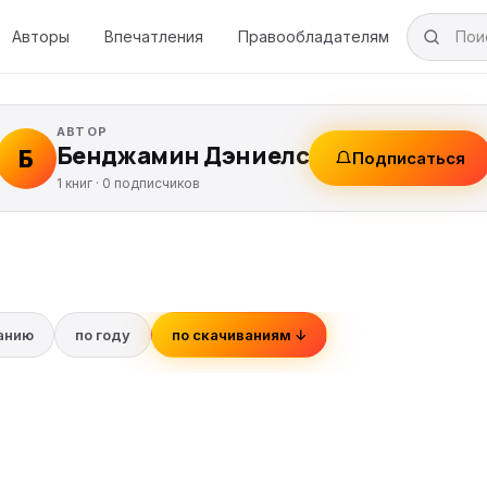
Авторы
Впечатления
Правообладателям
АВТОР
Бенджамин Дэниелс
Б
Подписаться
1 книг ·
0
подписчиков
ванию
по году
по скачиваниям ↓