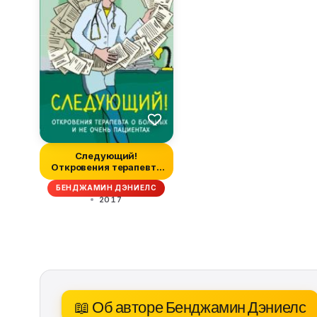
Следующий!
Откровения терапевта
о больных и не оче...
БЕНДЖАМИН ДЭНИЕЛС
2017
📖 Об авторе Бенджамин Дэниелс