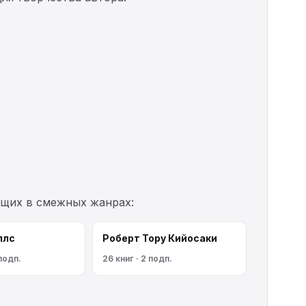
ущих в смежных жанрах:
ллс
Роберт Тору Кийосаки
 подп.
26 книг · 2 подп.