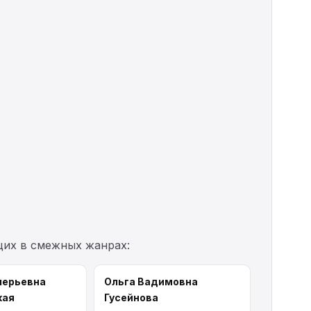
щих в смежных жанрах:
лерьевна
Ольга Вадимовна
кая
Гусейнова