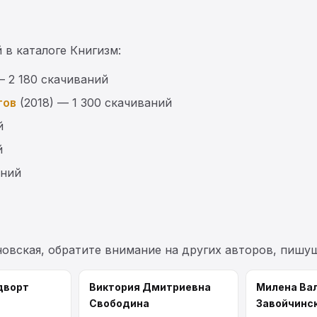
 в каталоге Книгизм:
— 2 180 скачиваний
тов
(2018) — 1 300 скачиваний
й
й
аний
новская, обратите внимание на других авторов, пишу
дворт
Виктория Дмитриевна
Милена Ва
Свободина
Завойчинс