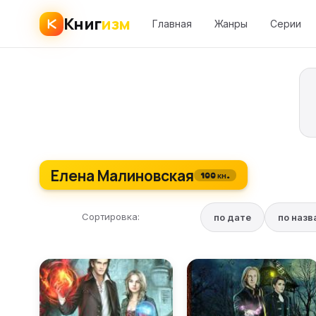
Книг
изм
Главная
Жанры
Серии
Елена Малиновская
100 кн.
Сортировка:
по дате
по наз