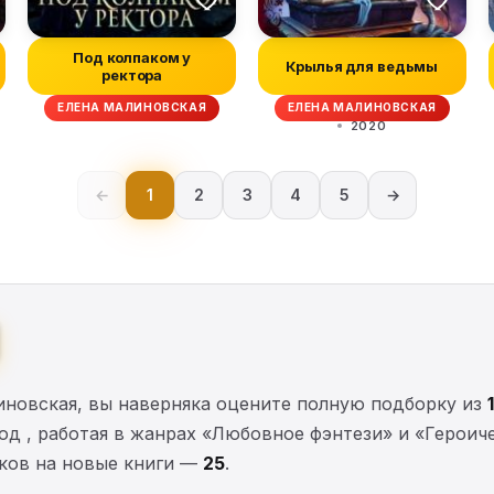
Под колпаком у
Крылья для ведьмы
ректора
ЕЛЕНА МАЛИНОВСКАЯ
ЕЛЕНА МАЛИНОВСКАЯ
2020
←
1
2
3
4
5
→
иновская, вы наверняка оцените полную подборку из
год , работая в жанрах «Любовное фэнтези» и «Героич
иков на новые книги —
25
.