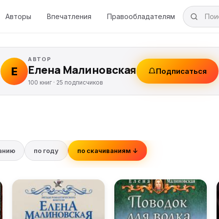
Авторы
Впечатления
Правообладателям
АВТОР
Елена Малиновская
Е
Подписаться
100 книг ·
25
подписчиков
ванию
по году
по скачиваниям ↓