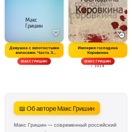
Девушка с золотистыми
Империя господина
волосами. Часть 3
Коровкина
(заключите...
МАКС ГРИШИН
МАКС ГРИШИН
2019
📖 Об авторе Макс Гришин
Макс Гришин — современный российский