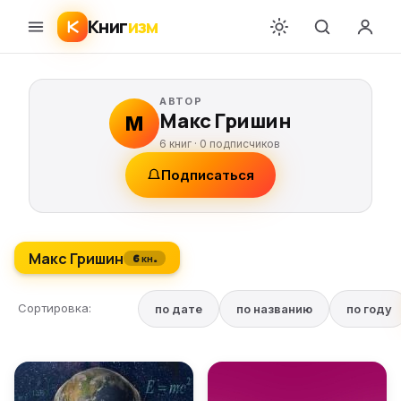
Книг
изм
АВТОР
Макс Гришин
М
6 книг ·
0
подписчиков
Подписаться
Макс Гришин
6 кн.
Сортировка:
по дате
по названию
по году