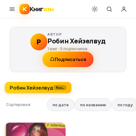
Книг
изм
АВТОР
Робин Хейзелвуд
Р
1 книг ·
0
подписчиков
Подписаться
Робин Хейзелвуд
1 кн.
Сортировка:
по дате
по названию
по году