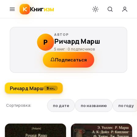
Книг
изм
АВТОР
Ричард Марш
Р
5 книг ·
0
подписчиков
Подписаться
Ричард Марш
5 кн.
Сортировка:
по дате
по названию
по году