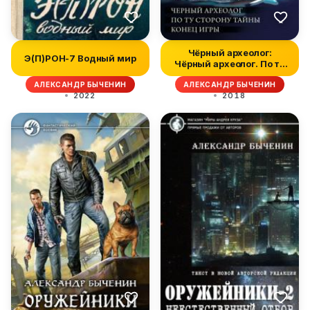
Чёрный археолог:
Э(П)РОН-7 Водный мир
Чёрный археолог. По ту
сторону та...
АЛЕКСАНДР БЫЧЕНИН
АЛЕКСАНДР БЫЧЕНИН
2022
2018