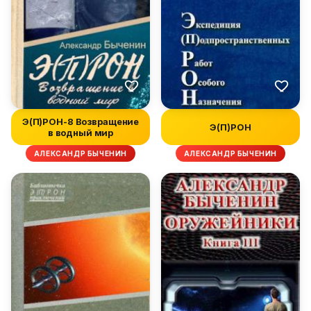
Э(П)РОН-8 Возвращение
Э(П)РОН
в водный мир
АЛЕКСАНДР БЫЧЕНИН
АЛЕКСАНДР БЫЧЕНИН