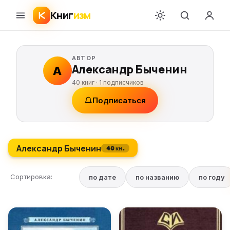
Книг
изм
АВТОР
Александр Быченин
А
40 книг ·
1
подписчиков
Подписаться
Александр Быченин
40 кн.
Сортировка:
по дате
по названию
по году