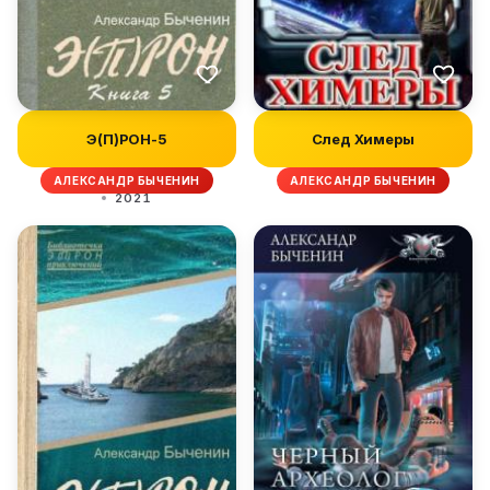
Э(П)РОН-5
След Химеры
АЛЕКСАНДР БЫЧЕНИН
АЛЕКСАНДР БЫЧЕНИН
2021