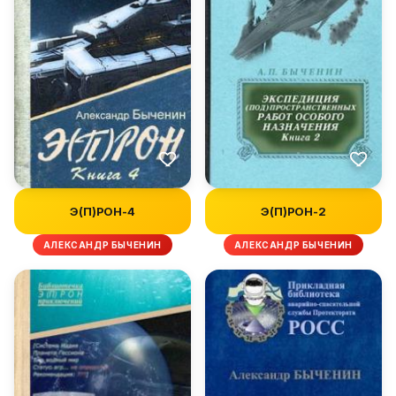
Э(П)РОН-4
Э(П)РОН-2
АЛЕКСАНДР БЫЧЕНИН
АЛЕКСАНДР БЫЧЕНИН