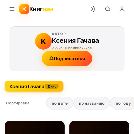
Книг
изм
АВТОР
Ксения Гачава
К
2 книг ·
0
подписчиков
Подписаться
Ксения Гачава
2 кн.
Сортировка:
по дате
по названию
по году