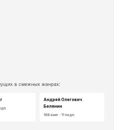
шущих в смежных жанрах:
г
Андрей Олегович
Белянин
подп.
168 книг · 11 подп.