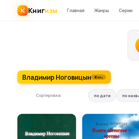
Книг
изм
Главная
Жанры
Серии
Владимир Ноговицын
6 кн.
Сортировка:
по дате
по наз