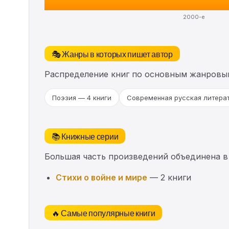
2000-е
🎭 Жанры в которых пишет автор
Распределение книг по основным жанровы
Поэзия — 4 книги
Современная русская литерат
📚 Книжные серии
Большая часть произведений объединена в
Cтихи о войне и мире
— 2 книги
🔥 Самые популярные книги