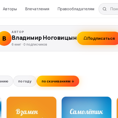
Авторы
Впечатления
Правообладателям
АВТОР
Владимир Ноговицын
В
Подписаться
6 книг ·
0
подписчиков
ванию
по году
по скачиваниям ↓