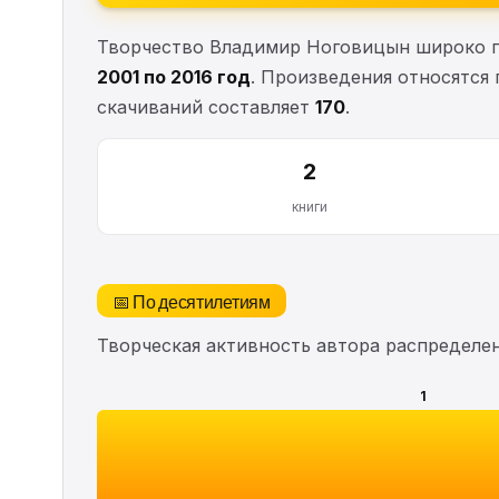
Творчество Владимир Ноговицын широко п
2001 по 2016 год
. Произведения относятся
скачиваний составляет
170
.
2
книги
📅 По десятилетиям
Творческая активность автора распределе
1