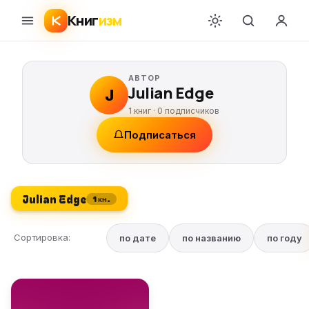
Книг
изм
АВТОР
Julian Edge
J
1 книг ·
0
подписчиков
Подписаться
Julian Edge
1 кн.
Сортировка:
по дате
по названию
по году