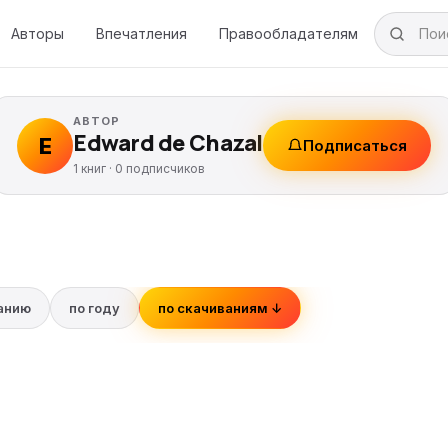
Авторы
Впечатления
Правообладателям
АВТОР
Edward de Chazal
E
Подписаться
1 книг ·
0
подписчиков
ванию
по году
по скачиваниям ↓