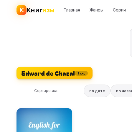
Книг
изм
Главная
Жанры
Серии
Edward de Chazal
1 кн.
Сортировка:
по дате
по наз