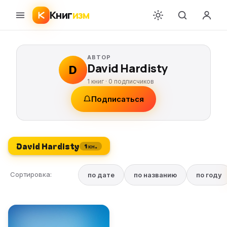
Книг
изм
АВТОР
David Hardisty
D
1 книг ·
0
подписчиков
Подписаться
David Hardisty
1 кн.
Сортировка:
по дате
по названию
по году