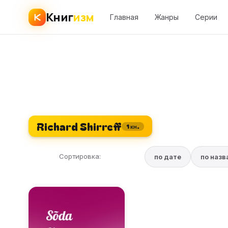
Книг
изм
Главная
Жанры
Серии
Richard Shirreff
1 кн.
Сортировка:
по дате
по наз