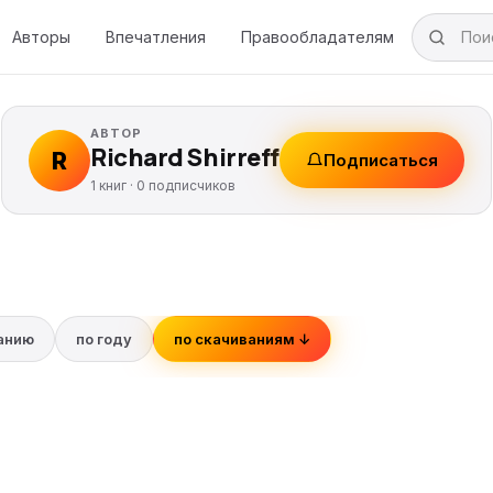
Авторы
Впечатления
Правообладателям
АВТОР
Richard Shirreff
R
Подписаться
1 книг ·
0
подписчиков
ванию
по году
по скачиваниям ↓