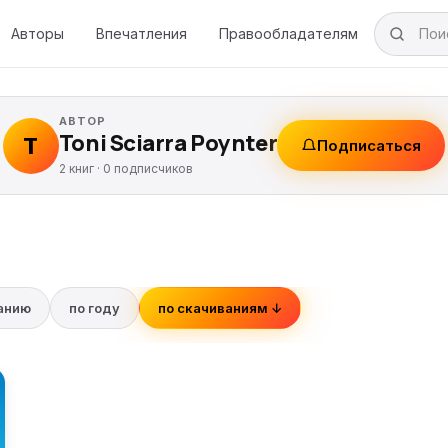
Авторы
Впечатления
Правообладателям
АВТОР
Toni Sciarra Poynter
T
Подписаться
2 книг ·
0
подписчиков
ванию
по году
по скачиваниям ↓