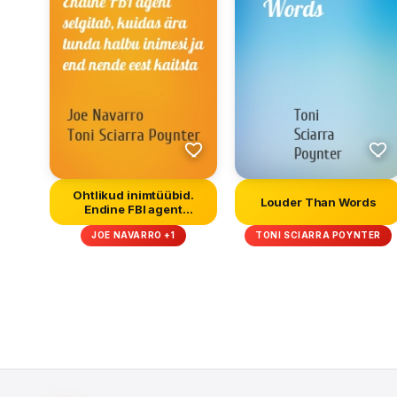
Ohtlikud inimtüübid.
Louder Than Words
Endine FBI agent
selgitab, ku...
JOE NAVARRO +1
TONI SCIARRA POYNTER