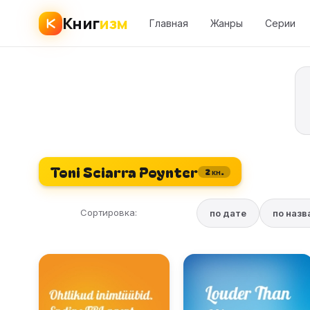
Книг
изм
Главная
Жанры
Серии
Toni Sciarra Poynter
2 кн.
Сортировка:
по дате
по наз